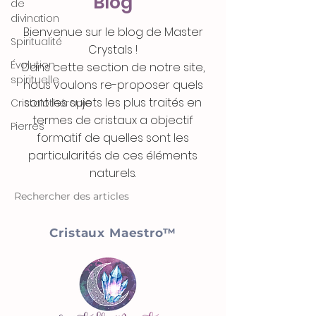
Blog
de
divination
Bienvenue sur le blog de Master
Spiritualité
Crystals !
Évolution
Dans cette section de notre site,
spirituelle
nous voulons re-proposer quels
sont les sujets les plus traités en
Cristalothérapie
termes de cristaux a objectif
Pierres
formatif de quelles sont les
particularités de ces éléments
naturels.
Rechercher des articles
Cristaux Maestro™