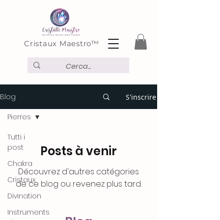
Cristaux Maestro™
Blog
S'inscrire
Pierres
Tutti i
post
Posts à venir
Chakra
Découvrez d'autres catégories
Cristaux
de ce blog ou revenez plus tard.
Divination
Instruments