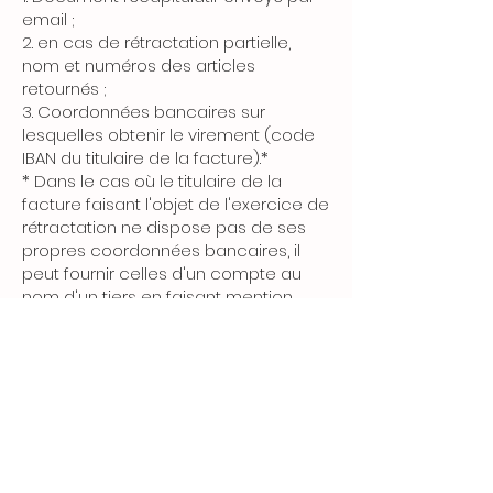
email ;
2. en cas de rétractation partielle,
nom et numéros des articles
retournés ;
3. Coordonnées bancaires sur
lesquelles obtenir le virement (code
IBAN du titulaire de la facture).*
* Dans le cas où le titulaire de la
facture faisant l'objet de l'exercice de
rétractation ne dispose pas de ses
propres coordonnées bancaires, il
peut fournir celles d'un compte au
nom d'un tiers en faisant mention
explicite d'autorisation à la société qui
en est propriétaire site e-commerce
de créditer le montant sur ces
coordonnées bancaires par e-mail.
Par la suite, il convient d'adresser,
selon les modalités précisées ci-
dessus, à la société propriétaire de
ce site e-commerce le