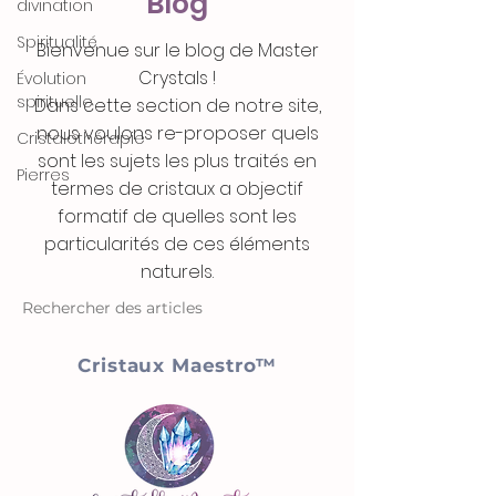
Blog
divination
Spiritualité
Bienvenue sur le blog de Master
Crystals !
Évolution
spirituelle
Dans cette section de notre site,
nous voulons re-proposer quels
Cristalothérapie
sont les sujets les plus traités en
Pierres
termes de cristaux a objectif
formatif de quelles sont les
particularités de ces éléments
naturels.
Rechercher des articles
Cristaux Maestro™