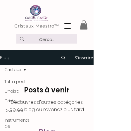
Cristaux Maestro™
Blog
S'inscrire
Cristaux
Tutti i post
Posts à venir
Chakra
Cristaux
Découvrez d'autres catégories
de ce blog ou revenez plus tard.
Divination
Instruments
de