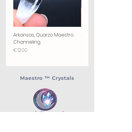
Arkansas, Quarzo Maestro
Arkansas, Quarzo Mae
Channeling.
Grounding, Chiave, St
Price
Price
€12.00
€18.00
Maestro ™ Crystals