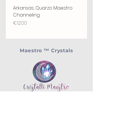
Arkansas, Quarzo Maestro
Arkansas, Quarzo Mae
Channeling.
Grounding, Chiave, St
Price
Price
€12.00
€18.00
Maestro ™ Crystals
Menu'
Home page
Shop