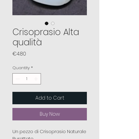
Crisoprasio Alta
qualità
Price
€4.80
Quantity
*
Add to Cart
Buy Now
Un pezzo di Crisoprasio Naturale
Burattato.