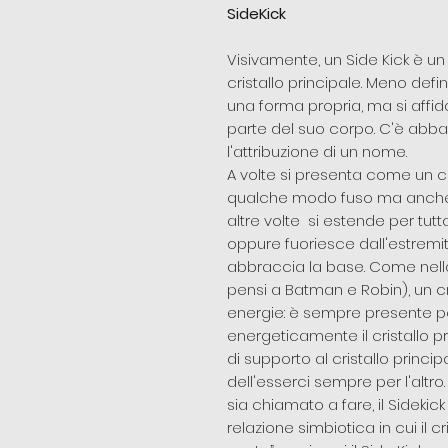
SideKick
Visivamente, un Side Kick è un 
cristallo principale. Meno defin
una forma propria, ma si affida
parte del suo corpo. C'è abbas
l'attribuzione di un nome.
A volte si presenta come un cri
qualche modo fuso ma anche 
altre volte si estende per tutta
oppure fuoriesce dall'estremi
abbraccia la base. Come nella d
pensi a Batman e Robin), un cr
energie: è sempre presente p
energeticamente il cristallo
di supporto al cristallo princi
dell'esserci sempre per l'altro
sia chiamato a fare, il Sidekic
relazione simbiotica in cui il c