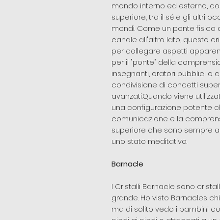
mondo interno ed esterno, colma
superiore, tra il sé e gli altri oc
mondi. Come un ponte fisico co
canale all'altro lato, questo c
per collegare aspetti appar
per il "ponte" della comprension
insegnanti, oratori pubblici o 
condivisione di concetti superio
avanzati.Quando viene utilizzat
una configurazione potente c
comunicazione e la comprens
superiore che sono sempre a 
uno stato meditativo.
Barnacle
I Cristalli Barnacle sono cristal
grande. Ho visto Barnacles chi
ma di solito vedo i bambini co