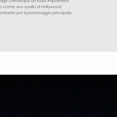
 svolge comunque un ruolo importante
prio come una spalla di Hollywood,
mportante per il personaggio principale.