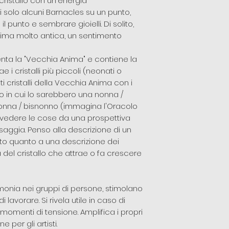
 cristallo con un'energia
i solo alcuni Barnacles su un punto,
 punto e sembrare gioielli. Di solito,
anima molto antica, un sentimento
senta la "Vecchia Anima" e contiene la
 i cristalli più piccoli (neonati o
 cristalli della Vecchia Anima con i
do in cui lo sarebbero una nonna /
nna / bisnonno (immagina l'Oracolo
 a vedere le cose da una prospettiva
saggia. Penso alla descrizione di un
nto quanto a una descrizione dei
 del cristallo che attrae o fa crescere
monia nei gruppi di persone, stimolano
i lavorare. Si rivela utile in caso di
nei momenti di tensione. Amplifica i propri
e per gli artisti.