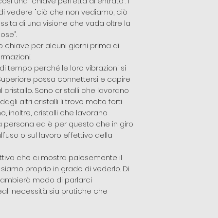
ì una "chiave perfetta di entrata". I
 di vedere "ciò che non vediamo, ciò
sita di una visione che vada oltre la
ose".
lo chiave per alcuni giorni prima di
rmazioni.
di tempo perché le loro vibrazioni si
 Superiore possa connettersi e capire
cristallo. Sono cristalli che lavorano
i altri cristalli li trovo molto forti
 inoltre, cristalli che lavorano
 persona ed è per questo che in giro
ull'uso o sul lavoro effettivo della
 attiva che ci mostra palesemente il
amo proprio in grado di vederlo. Di
e cambierà modo di parlarci
ali necessità sia pratiche che