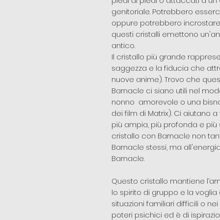
piedi ai piedi o attaccati a un
genitoriale. Potrebbero esserc
oppure potrebbero incrostare il
questi cristalli emettono un'
antico.
Il cristallo più grande rappre
saggezza e la fiducia che attrae
nuove anime). Trovo che questi
Barnacle ci siano utili nel mo
nonno amorevole o una bisno
dei film di Matrix). Ci aiutano
più ampia, più profonda e più 
cristallo con Barnacle non ta
Barnacle stessi, ma all'energia
Barnacle.
Questo cristallo mantiene l’ar
lo spirito di gruppo e la voglia d
situazioni familiari difficili o 
poteri psichici ed è di ispirazion