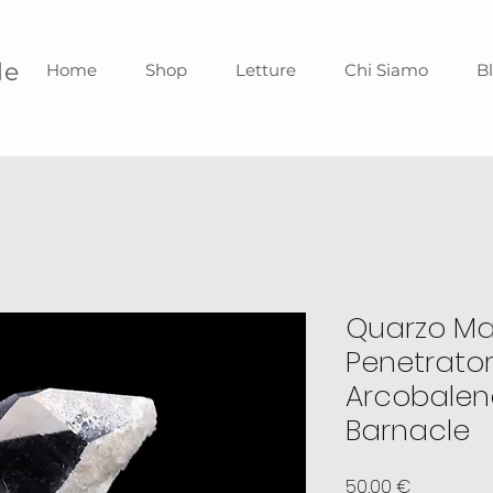
le
Home
Shop
Letture
Chi Siamo
B
Quarzo Ma
Penetrator
Arcobaleno
Barnacle
Preis
50,00 €