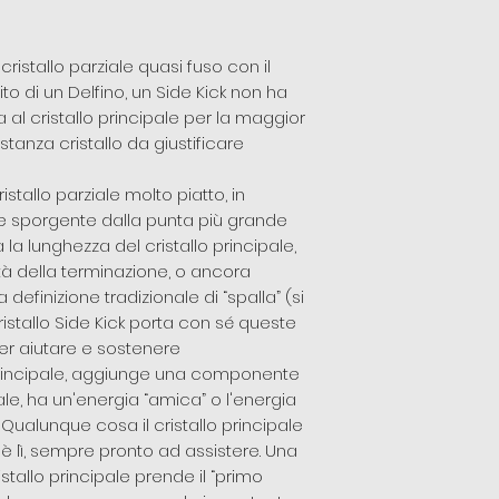
cristallo parziale quasi fuso con il
ito di un Delfino, un Side Kick non ha
 al cristallo principale per la maggior
tanza cristallo da giustificare
stallo parziale molto piatto, in
sporgente dalla punta più grande
 la lunghezza del cristallo principale,
tà della terminazione, o ancora
efinizione tradizionale di “spalla” (si
istallo Side Kick porta con sé queste
er aiutare e sostenere
 principale, aggiunge una componente
pale, ha un'energia “amica” o l'energia
. Qualunque cosa il cristallo principale
k è lì, sempre pronto ad assistere. Una
ristallo principale prende il “primo