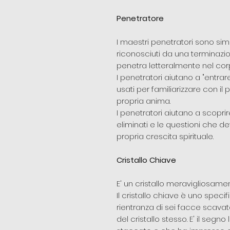
Penetratore
I maestri penetratori sono si
riconosciuti da una terminazio
penetra letteralmente nel corpo
I penetratori aiutano a "entra
usati per familiarizzare con il 
propria anima.
I penetratori aiutano a scopri
eliminati e le questioni che
propria crescita spirituale.
Cristallo Chiave
E' un cristallo meravigliosam
Il cristallo chiave è uno speci
rientranza di sei facce scava
del cristallo stesso. E' il segno