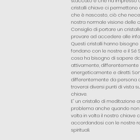
staccato e che ha impresso cos
cristalli chiave ci permettono
che è nascosto, ciò che neces
nostra normale visione delle c
Consiglio di portare un cristal
provare ad accedere alle info
Questi cristalli hanno bisogno 
fondano con le nostre e il Sé
cosa ha bisogno di sapere dal 
attivamente, differentemente dagl
energeticamente e diretti. Sono,
differentemente da persona a
troverai diversi punti di vista s
chiave.
E' un cristallo di meditazione
problema anche quando non si
volta in volta il nostro chiav
accordandosi con le nostre re
spirituali.