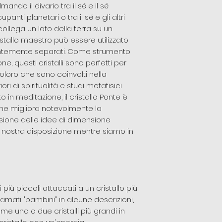
ndo il divario tra il sé e il sé
cupanti planetari o tra il sé e gli altri
llega un lato della terra su un
ristallo maestro può essere utilizzato
entemente separati. Come strumento
e, questi cristalli sono perfetti per
coloro che sono coinvolti nella
ri di spiritualità e studi metafisici
o in meditazione, il cristallo Ponte è
he migliora notevolmente la
ione delle idee di dimensione
nostra disposizione mentre siamo in
li più piccoli attaccati a un cristallo più
amati "bambini" in alcune descrizioni,
me uno o due cristalli più grandi in