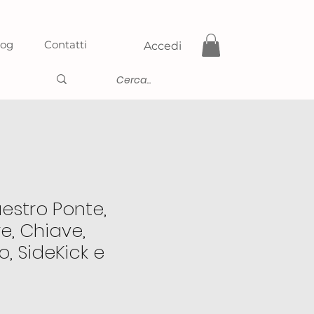
log
Contatti
Accedi
estro Ponte,
e, Chiave,
, SideKick e