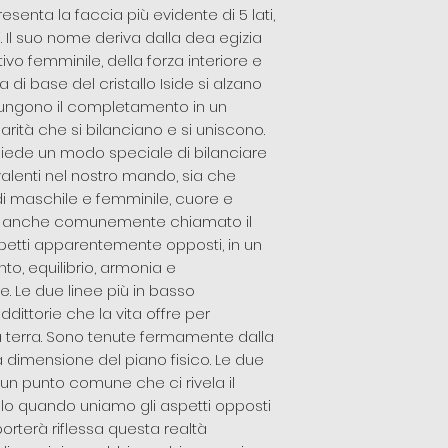
resenta la faccia più evidente di 5 lati,
i. Il suo nome deriva dalla dea egizia
ivo femminile, della forza interiore e
ea di base del cristallo Iside si alzano
iungono il completamento in un
arità che si bilanciano e si uniscono.
siede un modo speciale di bilanciare
valenti nel nostro mando, sia che
 di maschile e femminile, cuore e
side, anche comunemente chiamato il
spetti apparentemente opposti, in un
o, equilibrio, armonia e
 Le due linee più in basso
dittorie che la vita offre per
 terra. Sono tenute fermamente dalla
a dimensione del piano fisico. Le due
n un punto comune che ci rivela il
 solo quando uniamo gli aspetti opposti
porterà riflessa questa realtà