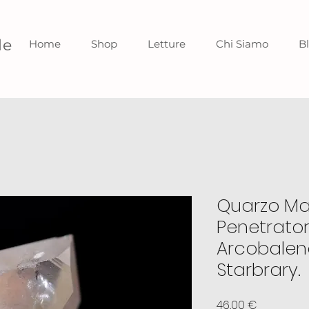
le
Home
Shop
Letture
Chi Siamo
B
Quarzo Mae
Penetrato
Arcobalen
Starbrary.
Preis
46,00 €