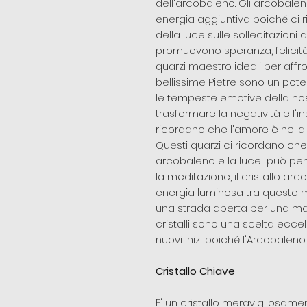
dell'arcobaleno. Gli arcobaleni
energia aggiuntiva poiché ci r
della luce sulle sollecitazioni 
promuovono speranza, felicità
quarzi maestro ideali per aff
bellissime Pietre sono un po
le tempeste emotive della nost
trasformare la negatività e l'i
ricordano che l'amore è nella 
Questi quarzi ci ricordano ch
arcobaleno e la luce può pene
la meditazione, il cristallo a
energia luminosa tra questo m
una strada aperta per una m
cristalli sono una scelta eccell
nuovi inizi poiché l'Arcobalen
Cristallo Chiave
E' un cristallo meravigliosam