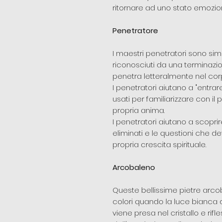
ritornare ad uno stato emozio
Penetratore
I maestri penetratori sono si
riconosciuti da una terminazio
penetra letteralmente nel corpo
I penetratori aiutano a "entra
usati per familiarizzare con il 
propria anima.
I penetratori aiutano a scopri
eliminati e le questioni che
propria crescita spirituale.
Arcobaleno
Queste bellissime pietre arco
colori quando la luce bianca 
viene presa nel cristallo e rifl