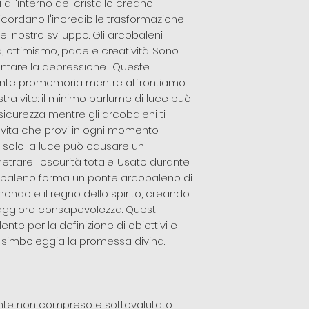
 all'interno del cristallo creano
icordano l'incredibile trasformazione
del nostro sviluppo. Gli arcobaleni
, ottimismo, pace e creatività. Sono
rontare la depressione. Queste
tente promemoria mentre affrontiamo
ra vita: il minimo barlume di luce può
nsicurezza mentre gli arcobaleni ti
vita che provi in ​​ogni momento.
e solo la luce può causare un
trare l'oscurità totale. Usato durante
rcobaleno forma un ponte arcobaleno di
ondo e il regno dello spirito, creando
aggiore consapevolezza. Questi
ente per la definizione di obiettivi e
o simboleggia la promessa divina.
ente non compreso e sottovalutato.