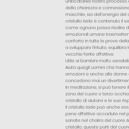
unificata.Nel nostro processo
della chiarezza e connessione
maschile, sia dell'energia del
cristallo Iside è contenuto il
come ognuno possa risalire da
emozionali umane trasmetten
conforto in tutte le prove della
a sviluppare l’intuito, equilib
vecchie ferite affettive.
Utile ai bambini molto sensibil
Aiuta quegli uomini che hanno 
emozioni e anche alle donne c
concedono mai un divertimento
In meditazione, si può tenere il
zona del cuore o terzo occhio,
cristallo di aiutarvi e le sue r
Il cristallo Iside può anche ess
pene affettive accadute nel p
sanate nel chakra del cuore. 
cristallo, queste parti del cuo