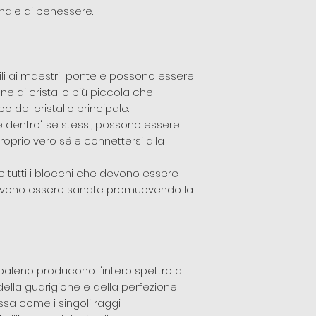
nale di benessere.
mili ai maestri ponte e possono essere
ne di cristallo più piccola che
 del cristallo principale.
re dentro" se stessi, possono essere
proprio vero sé e connettersi alla
re tutti i blocchi che devono essere
 devono essere sanate promuovendo la
baleno producono l'intero spettro di
della guarigione e della perfezione
essa come i singoli raggi