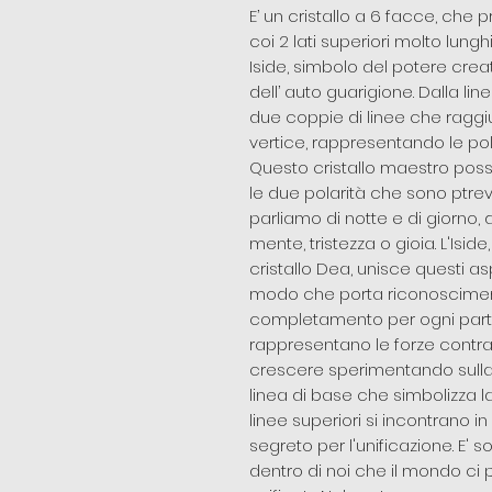
E’ un cristallo a 6 facce, che p
coi 2 lati superiori molto lungh
Iside, simbolo del potere creat
dell’ auto guarigione. Dalla lin
due coppie di linee che ragg
vertice, rappresentando le pol
Questo cristallo maestro pos
le due polarità che sono ptre
parliamo di notte e di giorno,
mente, tristezza o gioia. L'I
cristallo Dea, unisce questi a
modo che porta riconosciment
completamento per ogni parte.
rappresentano le forze contrad
crescere sperimentando sulla
linea di base che simbolizza l
linee superiori si incontrano i
segreto per l'unificazione. E'
dentro di noi che il mondo ci 