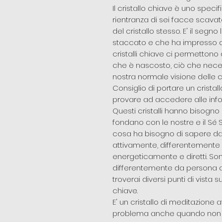
Il cristallo chiave è uno speci
rientranza di sei facce scava
del cristallo stesso. E' il segno
staccato e che ha impresso cos
cristalli chiave ci permettono
che è nascosto, ciò che neces
nostra normale visione delle c
Consiglio di portare un cristal
provare ad accedere alle info
Questi cristalli hanno bisogno 
fondano con le nostre e il Sé
cosa ha bisogno di sapere dal 
attivamente, differentemente dagl
energeticamente e diretti. Sono,
differentemente da persona a
troverai diversi punti di vista s
chiave.
E' un cristallo di meditazione
problema anche quando non si