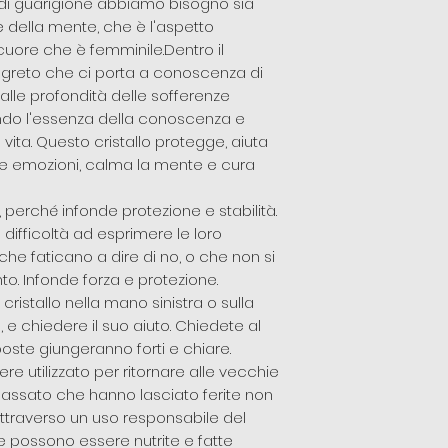
 di guarigione abbiamo bisogno sia
 della mente, che è l'aspetto
 cuore che è femminile.Dentro il
 segreto che ci porta a conoscenza di
lle profondità delle sofferenze
do l'essenza della conoscenza e
 vita. Questo cristallo protegge, aiuta
ra le emozioni, calma la mente e cura
i, perché infonde protezione e stabilità.
difficoltà ad esprimere le loro
he faticano a dire di no, o che non si
. Infonde forza e protezione.
 cristallo nella mano sinistra o sulla
 e chiedere il suo aiuto. Chiedete al
isposte giungeranno forti e chiare.
ere utilizzato per ritornare alle vecchie
assato che hanno lasciato ferite non
Attraverso un uso responsabile del
re possono essere nutrite e fatte