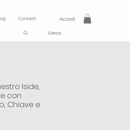
log
Contatti
Accedi
stro Iside,
re con
o, Chiave e