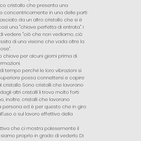
fico cristallo che presenta una
te concentricamente in una delle parti
 lasciato da un altro cristallo che si è
ì una "chiave perfetta di entrata". I
 di vedere "ciò che non vediamo, ciò
sita di una visione che vada oltre la
ose".
lo chiave per alcuni giorni prima di
rmazioni.
di tempo perché le loro vibrazioni si
 Superiore possa connettersi e capire
cristallo. Sono cristalli che lavorano
i altri cristalli li trovo molto forti
 inoltre, cristalli che lavorano
 persona ed è per questo che in giro
ull'uso o sul lavoro effettivo della
 attiva che ci mostra palesemente il
amo proprio in grado di vederlo. Di