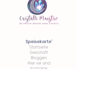
Speisekarte'
Startseite
Geschäft
Bloggen
Wer wir sind
Kontakte
E-Commerce
Privatsphäre
Bedingungen
&
Bedingungen
Zahlungen
&
Versand