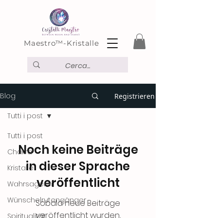
Maestro™-Kristalle
Blog
Registrieren
Tutti i post
Tutti i post
Noch keine Beiträge
Chakra
in dieser Sprache
Kristalle
veröffentlicht
Wahrsagerei
Wünschelrutengänger
Sobald neue Beiträge
veröffentlicht wurden,
Spiritualität