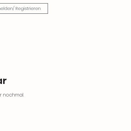
lden/ Registrieren
ar
r nochmal.