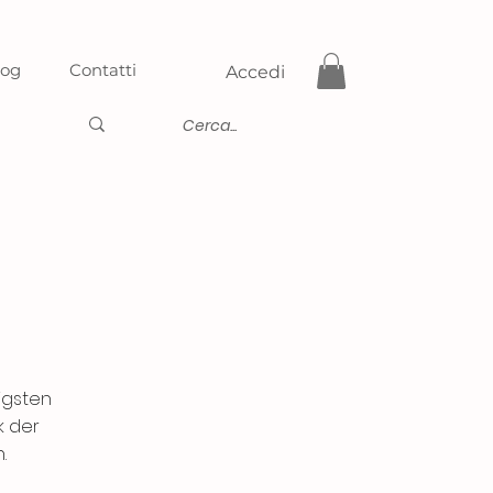
log
Contatti
Accedi
igsten
k der
.