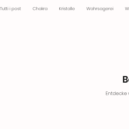
Tutti i post
Chakra
Kristalle
Wahrsagerei
W
spirituelle Entwicklung
Kristalltherapie
Steine
B
Entdecke 