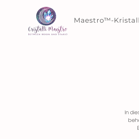
Maestro™-Kristal
In di
beha