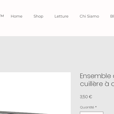
o™
Home
Shop
Letture
Chi Siamo
B
Ensemble 
cuillère à 
Prix
3,50 €
Quantité
*