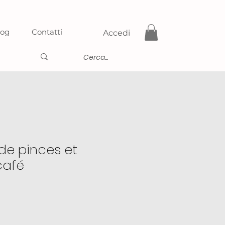
log
Contatti
Accedi
de pinces et
café