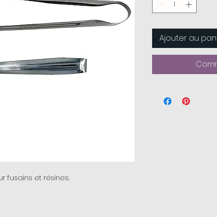
Ajouter au pan
Comm
r fusains et résines.