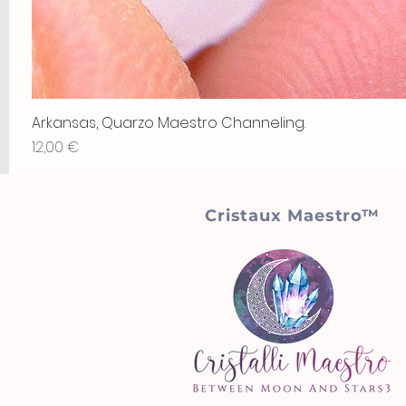
Arkansas, Quarzo Maestro Channeling.
Prix
12,00 €
Cristaux Maestro™