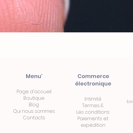
Menu'
Commerce
électronique
Page d'accueil
Boutique
Intimité
be
Blog
Termes
&
Qui nous sommes
Les conditions
Contacts
Paiements
et
expédition