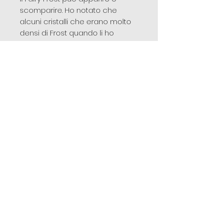
scomparire. Ho notato che
alcuni cristalli che erano molto
densi di Frost quando li ho
ricevuti per la prima volta e poi
si sono schiariti.
Potresti scoprire che i tuoi
cristalli potrebbero diventare più
chiari o più Frost all'interno. Ora
che sai che è possibile, inizia a
osservarli per notarne il
cambiamento.
A seconda del cristallo se le
Fairy Frost o i Mirror Fracture
rappresentano qualcosa per noi
(montagne, fate, folletti,
ecc.),possiamo lavorare con
quella particolare energia. Il
sottile Frost all'interno del
cristallo è anche qualcosa che