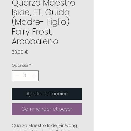
Quarzo Maestro
Iside, ET, Guida
(Madre- Figlio)
Fairy Frost,
Arcobaleno
Prix
33,00 €
Quantité
*
Ajouter au panier
Commander et payer
Quarzo Maestro Iside, yin/yang,