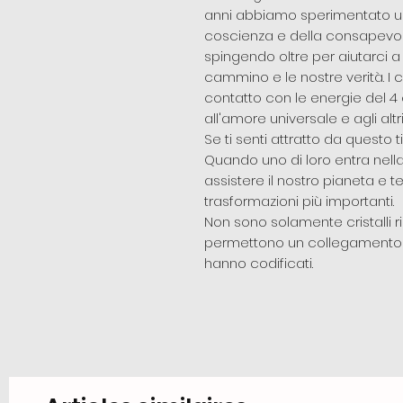
anni abbiamo sperimentato un
coscienza e della consapevolez
spingendo oltre per aiutarci 
cammino e le nostre verità. I cr
contatto con le energie del 4
all'amore universale e agli altr
Se ti senti attratto da questo t
Quando uno di loro entra nella
assistere il nostro pianeta e t
trasformazioni più importanti.
Non sono solamente cristalli ri
permettono un collegamento con
hanno codificati.