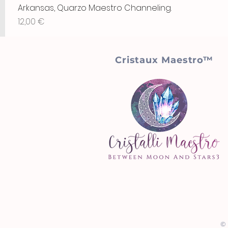
Arkansas, Quarzo Maestro Channeling.
Prix
12,00 €
Cristaux Maestro™
© 