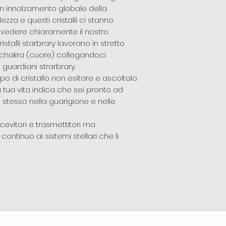
 innalzamento globale della
za e questi cristalli ci stanno
a vedere chiaramente il nostro
istalli starbrary lavorano in stretto
 chakra (cuore) collegandoci
i guardiani strarbrary.
ipo di cristallo non esitare e ascoltalo.
 tua vita indica che sei pronto ad
e stesso nella guarigione e nelle
cevitori e trasmettitori ma
tinuo ai sistemi stellari che li