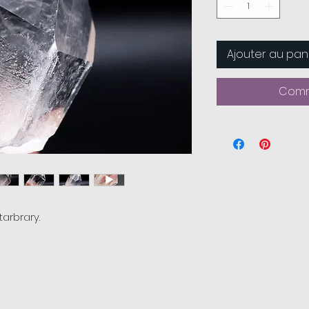
Ajouter au pan
Comm
arbrary.