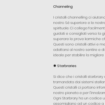
Channeling
I cristalli channelling ci aiuta
nostro Sé superiore e le nostr
spirituale. Ci collega facilmen
guidati e consigliati verso la 
superare le prove karmiche ch
Questi sono cristalli attivi e m
adattarsi al nostro sentire e 
ideale per stabilire la miglior
✵
Starbraries
Si dice che i cristalli starbr
tramandata dai sistemi stellari
Questi cristalli ci portano info
nostro pianeta e per l'innalzam
Ogni Starbrary ha un codice un
assomigliano ad un codice a bar