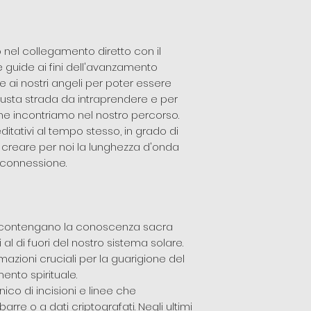
no nel collegamento diretto con il
e guide ai fini dell'avanzamento
te ai nostri angeli per poter essere
giusta strada da intraprendere e per
e incontriamo nel nostro percorso.
editativi al tempo stesso, in grado di
di creare per noi la lunghezza d'onda
e connessione.
ary contengano la conoscenza sacra
 al di fuori del nostro sistema solare.
rmazioni cruciali per la guarigione del
ento spirituale.
ico di incisioni e linee che
re o a dati criptografati. Negli ultimi