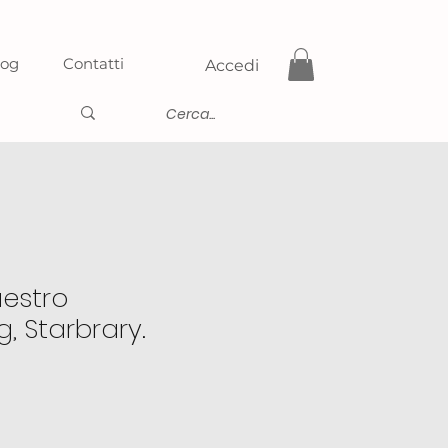
log
Contatti
Accedi
estro
, Starbrary.