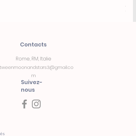
Arka
Prix
18,0
Contacts
Rome, RM, Italie
tweenmoonandstars3@gmail.co
m
Suivez-
nous
vés