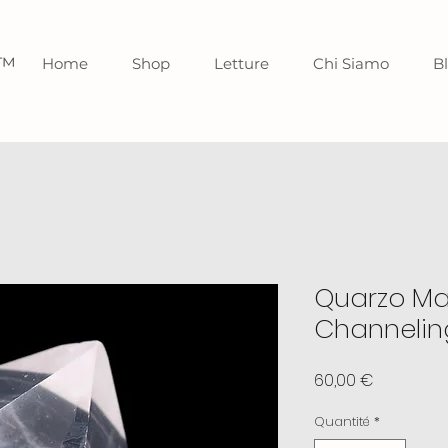
o™
Home
Shop
Letture
Chi Siamo
B
Quarzo Ma
Channeling
Prix
60,00 €
Quantité
*