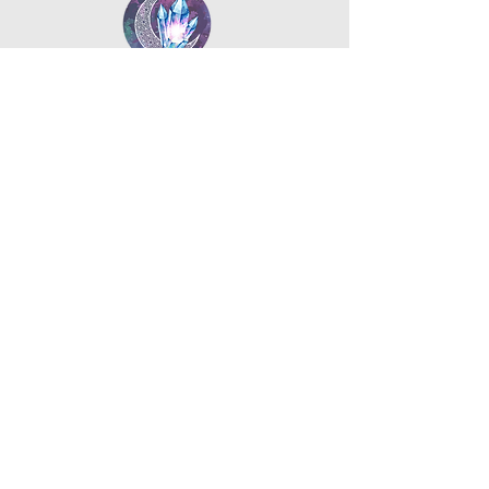
Menu'
Page d'accueil
Boutique
Blog
Qui nous sommes
Contacts
Commerce
électronique
Intimité
Termes
&
Les conditions