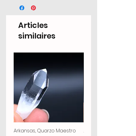
Articles
similaires
Arkansas, Quarzo Maestro
Arkansas, Quarzo Mae