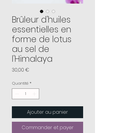
Brûleur d'huiles
essentielles en
forme de lotus
au sel de
l'Himalaya
Prix
30,00 €
Quantité
*
Ajouter au panier
Commander et payer