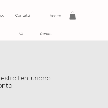
log
Contatti
Accedi
estro Lemuriano
onta.