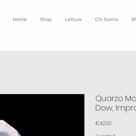
Home
Shop
Letture
Chi Siamo
B
Quarzo Ma
Dow, Impr
Price
€42.00
Quantity
*