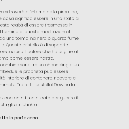
i troverà all’interno della piramide,
 cosa significa essere in uno stato di
sta realtà di essere trasmessa in
l termine di questa meditazione il
to da una tormalina nera o quarzo fumè
ie. Questo cristallo è di supporto
lore incluso il dolore che ha origine al
piamo come essere nostro.
a combinazione tra un channeling e un
ambedue le proprietà può essere
à interiore di contenere, ricevere e
ate. Tra tutti i cristalli il Dow ha la
razione ed ottimo alleato per guarire il
ti gli altri chakra.
ette la perfezione.