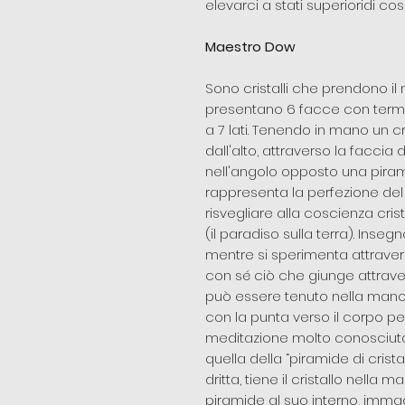
elevarci a stati superioridi c
Maestro Dow
Sono cristalli che prendono 
presentano 6 facce con termin
a 7 lati. Tenendo in mano un c
dall'alto, attraverso la faccia d
nell'angolo opposto una pirami
rappresenta la perfezione del
risvegliare alla coscienza cri
(il paradiso sulla terra). Inse
mentre si sperimenta attraver
con sé ciò che giunge attrave
può essere tenuto nella mano s
con la punta verso il corpo pe
meditazione molto conosciuta 
quella della “piramide di crist
dritta, tiene il cristallo nella 
piramide al suo interno, imm