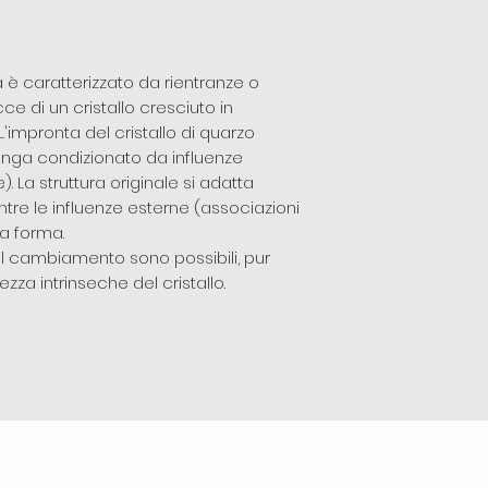
ta è caratterizzato da rientranze o
acce di un cristallo cresciuto in
 L'impronta del cristallo di quarzo
ga condizionato da influenze
). La struttura originale si adatta
ntre le influenze esterne (associazioni
a forma.
il cambiamento sono possibili, pur
zza intrinseche del cristallo.