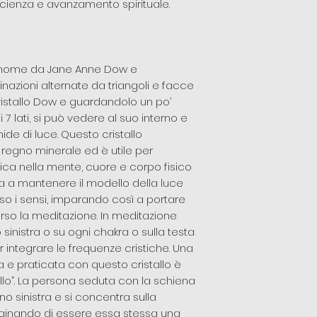
oscienza e avanzamento spirituale.
il nome da Jane Anne Dow e
azioni alternate da triangoli e facce
ristallo Dow e guardandolo un po’
i 7 lati, si può vedere al suo interno e
de di luce. Questo cristallo
 regno minerale ed è utile per
stica nella mente, cuore e corpo fisico
gna a mantenere il modello della luce
so i sensi, imparando così a portare
rso la meditazione. In meditazione
inistra o su ogni chakra o sulla testa
r integrare le frequenze cristiche. Una
e praticata con questo cristallo è
allo”. La persona seduta con la schiena
mano sinistra e si concentra sulla
aginando di essere essa stessa una