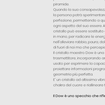
piramide.
Quando la sua consapevolezza s
la persona potrà sperimentare
perfezione, permettendo a que
ogni aspetto del suo essere. A
cristallo può essere sostitui
in mano, per radicare le energ
nell'alleviare rabbia, paura, do
di fuori di noi ma che perce
Il cristallo maestro Dow è un
trasmettitore, incorporando 
usato per esprimere la capacit
proiettare informazioni programm
geometria più perfetta.
E' un cristallo ad altissima vib
chakra del cuore e riallineare tut
Il Dow è uno specchio che rifl