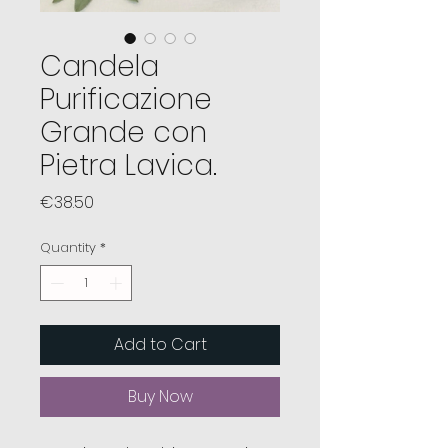
Candela
Purificazione
Grande con
Pietra Lavica.
Price
€38.50
Quantity
*
Add to Cart
Buy Now