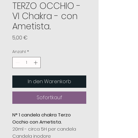
TERZO OCCHIO -
VI Chakra - con
Ametista.
Preis
5,00 €
Anzahl
*
In den Warenkorb
Sofortkauf
N° 1 candela chakra Terzo
Occhio con Ametista.
20ml - circa 5H per candela
Candela inodore