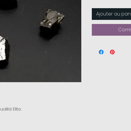
Ajouter au pan
Comm
ité Elite.