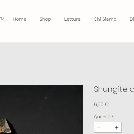
o™
Home
Shop
Letture
Chi Siamo
B
Shungite d
Prix
6,50 €
Quantité
*