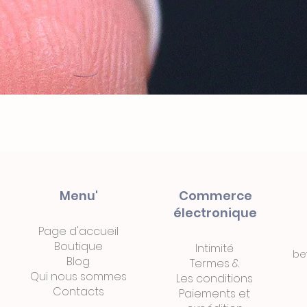
Menu'
Commerce
électronique
Page d'accueil
Boutique
Intimité
be
Blog
Termes
&
Qui nous sommes
Les conditions
Contacts
Paiements
et