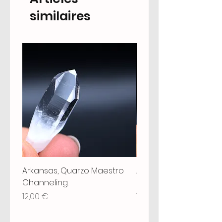
similaires
Arkansas, Quarzo Maestro
Arkansas, Quarzo Mae
Channeling.
Grounding, Chiave, St
Prix
Prix
12,00 €
18,00 €