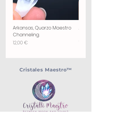
Arkansas, Quarzo Maestro
Arkansas, Quarzo Mae
Channeling.
Grounding, Chiave, St
Precio
Precio
12,00 €
18,00 €
Cristales Maestro™