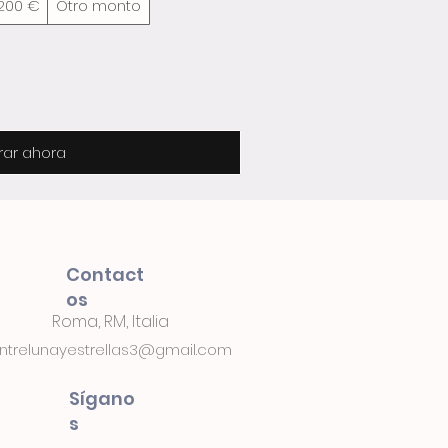
200 €
Otro monto
ar ahora
Contact
os
Roma, RM, Italia
ntrelunayestrellas3@gmail.com
Sígano
s