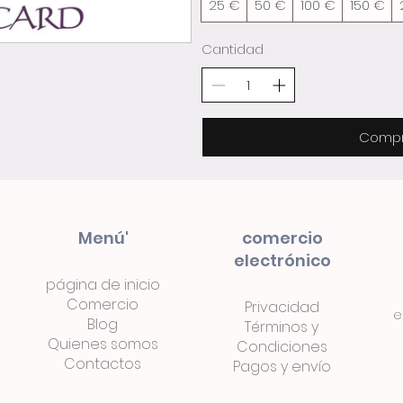
25 €
50 €
100 €
150 €
Cantidad
Compr
Menú'
comercio
electrónico
página de inicio
Comercio
Privacidad
e
Blog
Términos
y
Quienes somos
Condiciones
Contactos
Pagos
y
envío