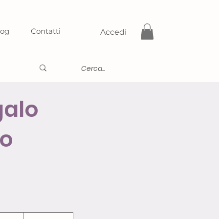
log
Contatti
Accedi
galo
co