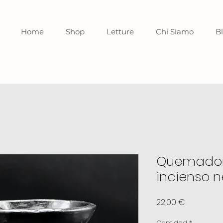
Home
Shop
Letture
Chi Siamo
B
Quemador 
incienso 
Precio
22,00 €
Cantidad
*