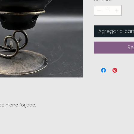
Agregar al carr
Re
 hierro forjado.