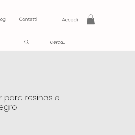
log
Contatti
Accedi
para resinas e
negro