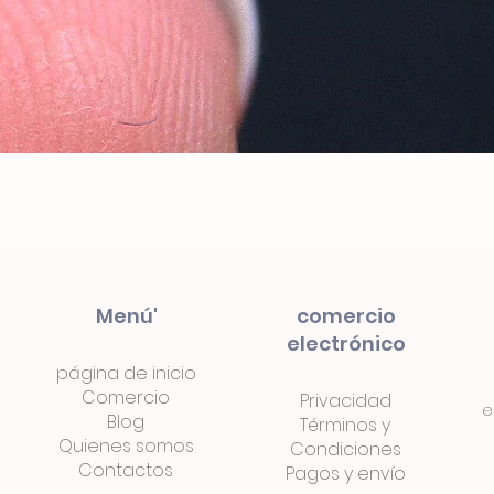
Menú'
comercio
electrónico
página de inicio
Comercio
Privacidad
e
Blog
Términos
y
Quienes somos
Condiciones
Contactos
Pagos
y
envío