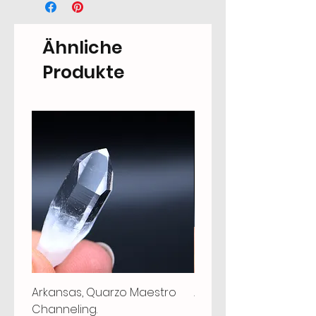
Ähnliche
Produkte
Arkansas, Quarzo Maestro
Arkansas, Quarzo Mae
Channeling.
Grounding, Chiave, St