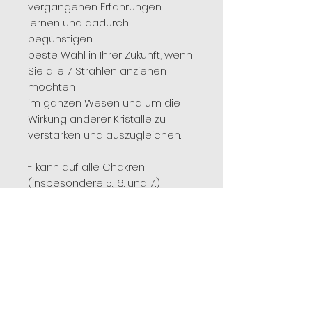
vergangenen Erfahrungen
lernen und dadurch
begünstigen
beste Wahl in Ihrer Zukunft, wenn
Sie alle 7 Strahlen anziehen
möchten
im ganzen Wesen und um die
Wirkung anderer Kristalle zu
verstärken und auszugleichen.
- kann auf alle Chakren
(insbesondere 5., 6. und 7.)
gebracht werden
Gleichgewicht, Harmonie und
Klarheit oder auf jeden Teil des
Körpers, wo es nötig ist
um heilende Energie zu
aktivieren -