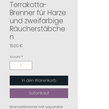
Terrakotta-
Brenner für Harze
und zweifarbige
Räucherstäbche
n
Preis
15,00 €
Anzahl
*
In den Warenkorb
Sofortkauf
Brennerbrenner mit separater